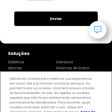
Enviar
Soluções
Didáticos
Literatura
Idiomas
Sistemas de Ensino
Aprendizagem Digital
Formação de educadores
Utilizamos cookies para melhorar sua experiência
Projeto de Vida
Educação Financeira
em nosso site e promover os nossos serviços. Ao
Soluções Educação Pública
PNLD
permitir todos os cookies, você terá acesso a todas
as funcionalidades do site. Ao rejeitar os cookies,
aqueles que não forem estritamente necessários
Institucional
permanecerão desativados. Para escolher quais
cookies você quer autorizar o uso, clique em
Sobre nós
Imprensa
“Gerenciar cookies”. Saiba mais em nosso
Aviso de