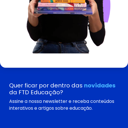
Quer ficar por dentro das
novidades
da FTD Educação?
Assine a nossa newsletter e receba conteúdos
interativos e artigos sobre educação.