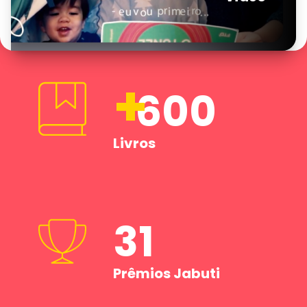
+
600
Livros
31
Prêmios Jabuti