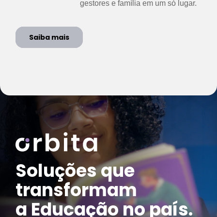
gestores e família em um só lugar.
Saiba mais
Saiba mais
Saiba mais
Soluções que
transformam
a Educação no país.