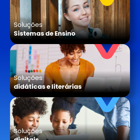
Soluções
Sistemas de Ensino
Soluções
didáticas e literárias
Soluções
digitais